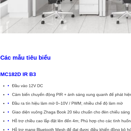
Các mẫu tiêu biểu
MC182D IR B3
Đầu vào 12V DC
Cảm biến chuyển động PIR + ánh sáng xung quanh để phát hiện
Đầu ra tín hiệu làm mờ 0–10V / PWM; nhiều chế độ làm mờ
Giao diện vuông Zhaga Book 20 tiêu chuẩn cho đèn chiếu sáng 
Hỗ trợ chiều cao lắp đặt lên đến 4m; Phù hợp cho các tình h
Hỗ trợ mạng Bluetooth Mesh để đạt được điều khiển đồng bộ hóa