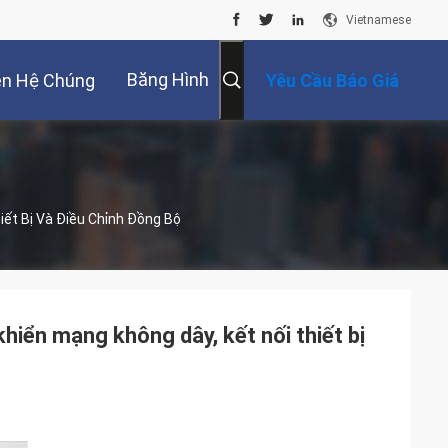
Vietnamese
Băng Hình
ên Hệ Chúng
Yêu Cầu Báo Giá
Tôi
y, Kết Nối Thiết Bị Và Điều Chỉnh Đồng Bộ
khiển mạng không dây, kết nối thiết bị