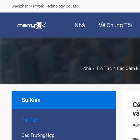
Shenzhen Merrytek Technology Co., Ltd.
Nhà
Về Chúng Tôi
Nhà
/
Tin Tức
/
Sự Kiện
Cá
và
Tin Tức
Apr
Các Trường Hợp