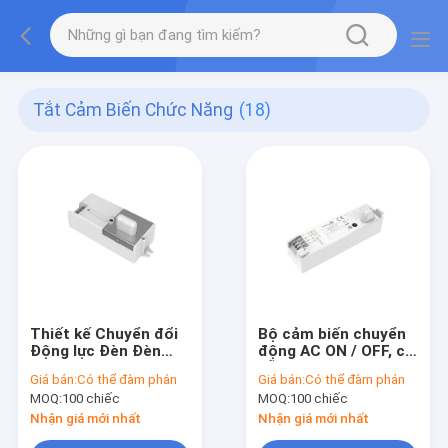
Tắt Cảm Biến Chức Năng
(18)
Thiết kế Chuyển đổi
Bộ cảm biến chuyển
Động lực Đèn Đèn
động AC ON / OFF, có
Đèn Đèn Đèn Đèn
sẵn cho cả ánh sáng
Giá bán:
Có thể đàm phán
Giá bán:
Có thể đàm phán
Đèn Đèn Đèn Đèn
ba bằng chứng và đèn
MOQ:
100 chiếc
MOQ:
100 chiếc
Đèn Đèn Đèn Đèn
trần
Đèn Đèn Đèn Đèn
Nhận giá mới nhất
Nhận giá mới nhất
Đèn Đèn Đèn Đèn