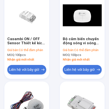
Casambi ON / OFF
Bộ cảm biến chuyển
Sensor Thiết kế kích
động sóng vi sóng
thước nhỏ gọn phù
gắn trên bề mặt cho
Giá bán:
Có thể đàm phán
Giá bán:
Có thể đàm phán
hợp với hầu hết các
kho 12m Độ cao gắn
MOQ:
100pcs
MOQ:
100pcs
thiết bị chiếu sáng
30m Phạm vi phát
hiện
Nhận giá mới nhất
Nhận giá mới nhất
Liên hệ với bây giờ
Liên hệ với bây giờ
Nhà
Sản phẩm
Trình diễn VR