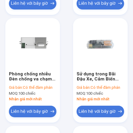
Đèn Đèn Đèn Đèn
Liên hệ với bây giờ
Liên hệ với bây giờ
Đèn Đèn Đèn Đèn
Đèn Đèn Đèn Đèn
Đèn Đèn Đèn Đèn
Đèn Đèn Đèn Đèn
Đèn Đèn Đèn Đèn
Đèn Đèn Đèn Đèn
Đèn Đèn Đèn Đèn
Đèn Đèn Đèn Đèn
Đèn Đèn Đèn Đèn
Đèn Đèn Đèn Đèn
Đèn Đèn Đèn Đèn
Đèn Đèn Đèn Đèn
Đèn Đèn Đèn Đèn
Đèn Đèn Đèn Đèn
Phòng chống nhiễu
Sử dụng trong Bãi
Đèn Đèn Đèn Đèn
Đèn chống va chạm
Đậu Xe, Cảm Biến
Đèn Đèn Đèn Đèn
ON / OFF Bộ cảm biến
Chuyển Động
Đèn Đèn Đèn Đèn
Giá bán:
Có thể đàm phán
Giá bán:
Có thể đàm phán
chuyển động, Hỗ trợ
BẬT/TẮT Trong Suốt,
Đèn Đèn Đèn Đèn
MOQ:
100 chiếc
MOQ:
100 chiếc
Bước đệm phía trước
Có Điều Khiển Từ Xa
Đèn Đèn Đèn Đèn
và Cài đặt từ xa
và Công Tắc DIP Phía
Nhận giá mới nhất
Nhận giá mới nhất
Đèn Đèn Đèn Đèn
Dưới
Đèn Đèn Đèn Đèn
Liên hệ với bây giờ
Liên hệ với bây giờ
Đèn Đèn Đèn Đèn
Đèn Đèn Đèn Đèn