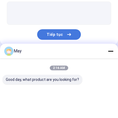
Cảm biến chuyển động có thể thay đổi được
Cảm biến cảm biến hiện diện
Điều khiển đèn LED có thể tăm
Tiếp tục
CẢM BIẾN CHUYỂN ĐỘNG PIR
Tắt cảm biến chức năng
May
Danh Mục Của Chúng Tôi
Trình điều khiển cảm biến
2:16 AM
Cảm biến ánh sáng ban ngày
Good day, what product are you looking for?
Cảm biến chuyển động DC
Cảm biến chuyển động UL
Cảm biến chuyển
Cảm biến chuyển
Cảm biến cảm 
Cảm biến chuyển động DALI
động lò vi sóng
động có thể thay đổi
hiện diện
được