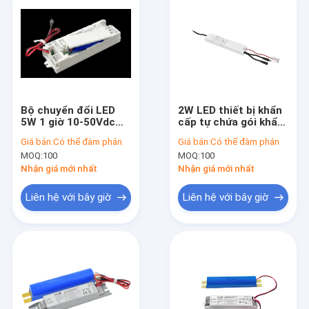
Bộ chuyển đổi LED
2W LED thiết bị khẩn
5W 1 giờ 10-50Vdc
cấp tự chứa gói khẩn
với pin Li-ion tích hợp
cấp với 5 năm bảo
Giá bán:
Có thể đàm phán
Giá bán:
Có thể đàm phán
tự kiểm tra và kiểm
hành và 3 giờ thời
MOQ:
100
MOQ:
100
tra thủ công có thể
gian khẩn cấp
chuyển đổi
Nhận giá mới nhất
Nhận giá mới nhất
Liên hệ với bây giờ
Liên hệ với bây giờ
Nhà
Sản phẩm
Trình diễn VR