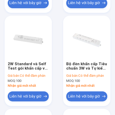
Liên hệ với bây giờ
Liên hệ với bây giờ
2W Standard và Self
Bộ đèn khẩn cấp Tiêu
Test gói khẩn cấp với
chuẩn 3W và Tự kiểm
thời gian hoạt động 3
tra với thời lượng 3
Giá bán:
Có thể đàm phán
Giá bán:
Có thể đàm phán
giờ và bảo hành 5
giờ và bảo hành 5
MOQ:
100
MOQ:
100
năm
năm
Nhận giá mới nhất
Nhận giá mới nhất
Liên hệ với bây giờ
Liên hệ với bây giờ