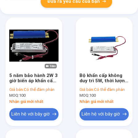
Đưa ra yêu cầu của bạn
5 năm bảo hành 2W 3
Bộ khẩn cấp không
giờ biến áp khẩn cấp
duy trì 5W, thời lượng
LED với pin LiFePO4
3 giờ, điện áp 20-
Giá bán:
Có thể đàm phán
Giá bán:
Có thể đàm phán
tự kiểm tra và kiểm
60Vdc, có thể chuyển
MOQ:
100
MOQ:
100
tra thủ công
đổi giữa Tự kiểm tra
& Công tắc kiểm tra
Nhận giá mới nhất
Nhận giá mới nhất
thủ công
Liên hệ với bây giờ
Liên hệ với bây giờ