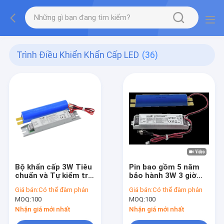
Trình Điều Khiển Khẩn Cấp LED
(36)
Bộ khẩn cấp 3W Tiêu
Pin bao gồm 5 năm
chuẩn và Tự kiểm tra
bảo hành 3W 3 giờ
với thời gian hoạt
đèn LED Chuyển đổi
Giá bán:
Có thể đàm phán
Giá bán:
Có thể đàm phán
động 3 giờ và đầu ra
khẩn cấp kiểm tra thủ
MOQ:
100
MOQ:
100
80-200Vdc
công và tự kiểm tra
tùy chọn
Nhận giá mới nhất
Nhận giá mới nhất