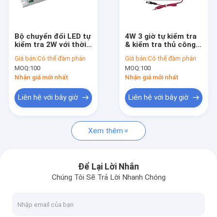
Về chúng tôi
Chuyến tham quan nhà máy
Bộ chuyển đổi LED tự
4W 3 giờ tự kiểm tra
kiểm tra 2W với thời
& kiểm tra thủ công
Kiểm soát chất lượng
gian hoạt động 3 giờ
Bộ điều khiển khẩn
Giá bán:
Có thể đàm phán
Giá bán:
Có thể đàm phán
và đầu ra 80-200Vdc
cấp LED có thể
MOQ:
100
MOQ:
100
chuyển đổi với bảo
Liên hệ với chúng tôi
hành 5 năm pin
Nhận giá mới nhất
Nhận giá mới nhất
LifePO4
Tin tức
Liên hệ với bây giờ
Liên hệ với bây giờ
Các vụ án
Xem thêm
Yêu cầu Đặt giá
Video
Để Lại Lời Nhắn
Chúng Tôi Sẽ Trả Lời Nhanh Chóng
Cảm biến chuyển động lò vi sóng