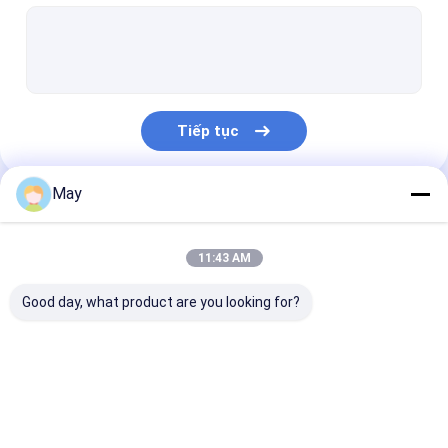
Cảm biến chuyển động có thể thay đổi được
Cảm biến cảm biến hiện diện
Điều khiển đèn LED có thể tăm
Tiếp tục
CẢM BIẾN CHUYỂN ĐỘNG PIR
Tắt cảm biến chức năng
May
Danh Mục Của Chúng Tôi
Trình điều khiển cảm biến
11:43 AM
Cảm biến ánh sáng ban ngày
Good day, what product are you looking for?
Cảm biến chuyển động DC
Cảm biến chuyển động UL
Cảm biến chuyển
Cảm biến chuyển
Cảm biến cảm 
Cảm biến chuyển động DALI
động lò vi sóng
động có thể thay đổi
hiện diện
được