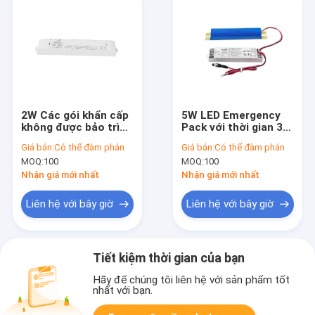
2W Các gói khẩn cấp
5W LED Emergency
không được bảo trì
Pack với thời gian 3
với thời gian hoạt
giờ và nút kiểm tra
Giá bán:
Có thể đàm phán
Giá bán:
Có thể đàm phán
động 3 giờ và bảo
thủ công trong 5 năm
MOQ:
100
MOQ:
100
hành 5 năm
bảo hành
Nhận giá mới nhất
Nhận giá mới nhất
Liên hệ với bây giờ
Liên hệ với bây giờ
Tiết kiệm thời gian của bạn
Hãy để chúng tôi liên hệ với sản phẩm tốt
nhất với bạn.