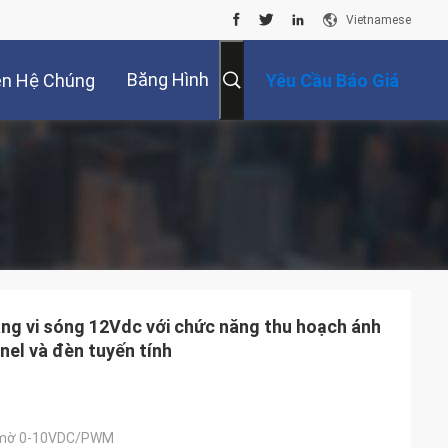
Vietnamese
Băng Hình
ên Hệ Chúng
Yêu Cầu Báo Giá
Tôi
áng vi sóng 12Vdc với chức năng thu hoạch ánh
nel và đèn tuyến tính
 mờ 0-10VDC/PWM