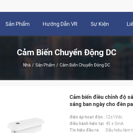
Sản Phẩm
Hướng Dẫn VR
Sự Kiện
Li
Cảm Biến Chuyển Động DC
Nhà
/
Sản Phẩm
/
Cảm Biến Chuyển Động DC
Cảm biến điều chỉnh độ s
sáng ban ngày cho đèn pa
điện áp hoạt động:
12±1Vdc
điều hành hiện tại:
45 ± 5mA
Tín hiệu đầu ra:
Dấu hiệu làm