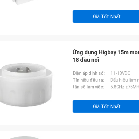
Giá Tốt Nhất
Ứng dụng Higbay 15m mou
18 đầu nối
Điện áp định số:
11-13VDC
Tín hiệu đầu ra:
Dấu hiệu làm
tần số làm việc:
5.8GHz ±75MHz
Giá Tốt Nhất