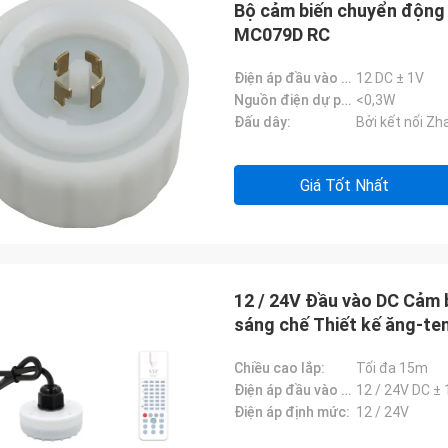
Bộ cảm biến chuyển động
MC079D RC
Điện áp đầu vào DC:
12 DC ± 1V
Nguồn điện dự phòng:
<0,3W
Đấu dây:
Bởi kết nối Z
Giá Tốt Nhất
12 / 24V Đầu vào DC Cảm
sáng chế Thiết kế ăng-te
Chiều cao lắp:
Tối đa 15m
Điện áp đầu vào DC:
12 / 24V DC ± 
Điện áp định mức:
12 / 24V