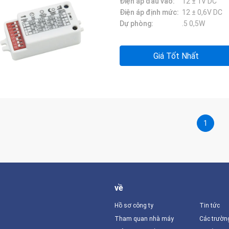
Điện áp đầu vào:
12 ± 1V DC
Điện áp định mức:
12 ± 0,6V DC
Dự phòng:
.5 0,5W
Giá Tốt Nhất
1
về
Hồ sơ công ty
Tin tức
Tham quan nhà máy
Các trườn