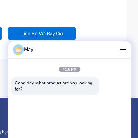
Liên Hệ Với Bây Giờ
May
4:16 PM
Good day, what product are you looking 
for?
Sản phẩm
Cảm biến chuyển động lò vi sóng
g hợp
Cảm biến chuyển động có thể thay đổi đượ