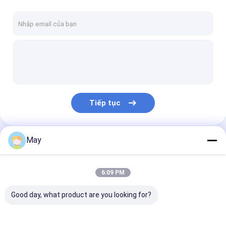
Tiếp tục
May
Danh Mục Của Chúng Tôi
6:09 PM
Good day, what product are you looking for?