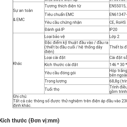
Tương thích điện từ
EN55015,
Sự an toàn
Tiêu chuẩn EMC
EN61347-
& EMC
Yêu cầu chứng nhận
CE, RoHS
Đánh giá IP
IP20
Loại bảo vệ
Lớp 2
Đặc điểm kỹ thuật đầu vào / đầu ra
(thiết bị đầu cuối / hệ thống dây
Thiết bị 
điện)
Loại cài đặt
Cài đặt s
Khác
Kích thước cài đặt
146 * 30
Hộp trắng
Yêu cầu đóng gói
bên ngoài 
Trọng lượng
68,8g (trì
Trình điề
Tuổi thọ
gồm trình
Ghi chú:
Tất cả các thông số được thử nghiệm trên điện áp đầu vào 230
định khác.
 Kích thước (Đơn vị
:
mm)