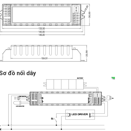
 Sơ đồ nối dây