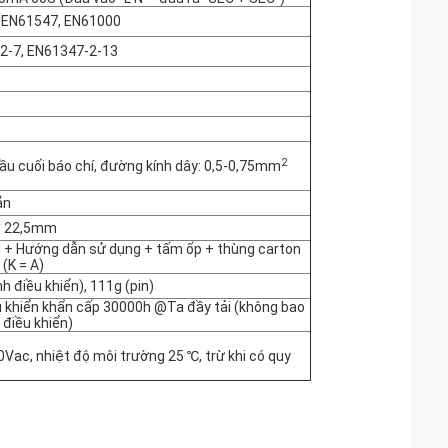
 EN61547, EN61000
2-7, EN61347-2-13
2
đầu cuối báo chí, đường kính dây: 0,5-0,75mm
ẵn
 * 22,5mm
 + Hướng dẫn sử dụng + tấm ốp + thùng carton
(K = A)
nh điều khiển), 111g (pin)
u khiển khẩn cấp 30000h @Ta đầy tải (không bao
 điều khiển)
Vac, nhiệt độ môi trường 25 ℃, trừ khi có quy