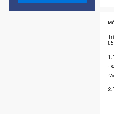
MÔ
Tr
0
1.
- Đ
-
Vớ
2.