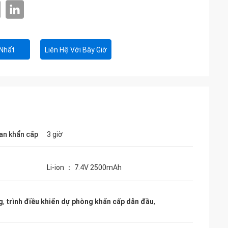
 Nhất
Liên Hệ Với Bây Giờ
ian khẩn cấp
3 giờ
Li-ion ： 7.4V 2500mAh
g
,
trình điều khiển dự phòng khẩn cấp dẫn đầu
,