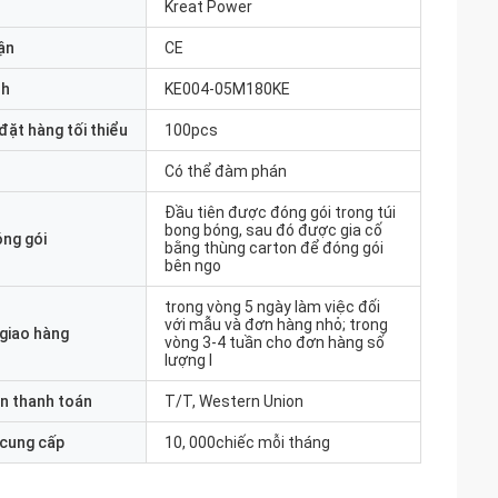
Kreat Power
ận
CE
nh
KE004-05M180KE
đặt hàng tối thiểu
100pcs
Có thể đàm phán
Đầu tiên được đóng gói trong túi
bong bóng, sau đó được gia cố
óng gói
bằng thùng carton để đóng gói
bên ngo
trong vòng 5 ngày làm việc đối
với mẫu và đơn hàng nhỏ; trong
 giao hàng
vòng 3-4 tuần cho đơn hàng số
lượng l
n thanh toán
T/T, Western Union
 cung cấp
10, 000chiếc mỗi tháng