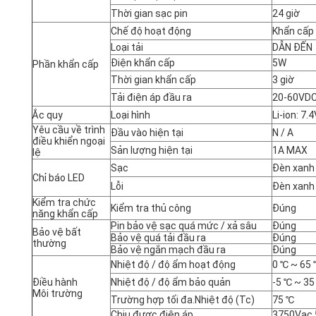
Thời gian sạc pin
24 giờ
Chế độ hoạt động
Khẩn cấp
Loại tải
DẪN ĐẾN
Điện khẩn cấp
5W
Phần khẩn cấp
Thời gian khẩn cấp
3 giờ
Tải điện áp đầu ra
20-60VD
Ắc quy
Loại hình
Li-ion: 7
Yêu cầu về trình
Đầu vào hiện tại
N / A
điều khiển ngoại
Sản lượng hiện tại
1A MAX
lệ
Sạc
Đèn xanh
Chỉ báo LED
Lỗi
Đèn xanh 
Kiểm tra chức
Kiểm tra thủ công
Đúng
năng khẩn cấp
Pin bảo vệ sạc quá mức / xả sâu
Đúng
Bảo vệ bất
Bảo vệ quá tải đầu ra
Đúng
thường
Bảo vệ ngắn mạch đầu ra
Đúng
Nhiệt độ / độ ẩm hoạt động
0 ℃ ~ 65
Điều hành
Nhiệt độ / độ ẩm bảo quản
-5 ℃ ~ 35
Môi trường
Trường hợp tối đa.Nhiệt độ (Tc)
75 ℃
Chịu được điện áp
3750Vac 5