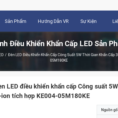
Sản Phẩm
Hướng Dẫn VR
Sự Kiện
Li
ình Điều Khiển Khẩn Cấp LED Sản P
LED
/
Đèn LED Điều Khiển Khẩn Cấp Công Suất 5W Thời Gian Khẩn Cấp 3h
05M180KE
n LED điều khiển khẩn cấp Công suất 5W
i-ion tích hợp KE004-05M180KE
Nguồn gố