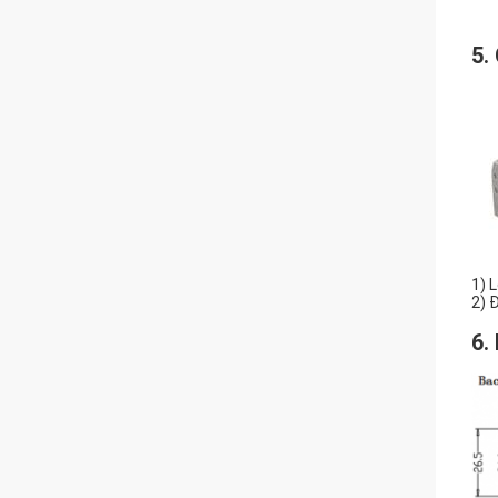
5.
1) 
2) 
6.