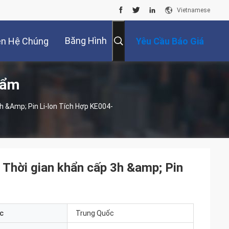
Vietnamese
Băng Hình
ên Hệ Chúng
Yêu Cầu Báo Giá
hẩm
Tôi
 &amp; Pin Li-Ion Tích Hợp KE004-
 Thời gian khẩn cấp 3h &amp; Pin
c
Trung Quốc