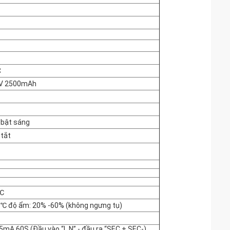
C
.4V 2500mAh
 bật sáng
tắt
 ℃
 ℃ độ ẩm: 20% -60% (không ngưng tụ)
mA 60S (Đầu vào “L N” - đầu ra “SEC + SEC-)