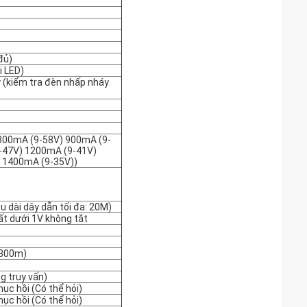
đủ)
i LED)
 (kiểm tra đèn nhấp nháy
800mA (9-58V) 900mA (9-
-47V) 1200mA (9-41V)
 1400mA (9-35V))
 dài dây dẫn tối đa: 20M)
ất dưới 1V không tắt
: 300m)
g truy vấn)
ục hồi (Có thể hỏi)
ục hồi (Có thể hỏi)