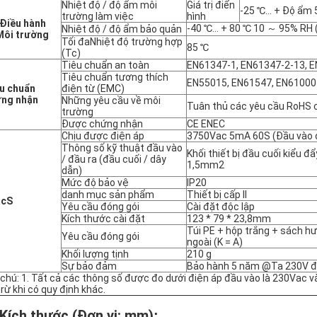
Nhiệt độ / độ ẩm môi
Giá trị điển
-25 ℃… + Độ ẩm 
trường làm việc
hình
Điều hành
-40 ℃… + 80 ℃ 10 ～ 95% RH 
Nhiệt độ / độ ẩm bảo quản
Môi trường
Tối đaNhiệt độ trường hợp
85 ℃
(Tc)
Tiêu chuẩn an toàn
EN61347-1, EN61347-2-13, 
Tiêu chuẩn tương thích
EN55015, EN61547, EN61000
u chuẩn
điện từ (EMC)
ứng nhận
Những yêu cầu về môi
Tuân thủ các yêu cầu RoHS 
trường
Được chứng nhận
CE ENEC
Chịu được điện áp
3750Vac 5mA 60S (Đầu vào 
Thông số kỹ thuật đầu vào
Khối thiết bị đầu cuối kiểu đ
/ đầu ra (đầu cuối / dây
1,5mm2
dẫn)
Mức độ bảo vệ
IP20
danh mục sản phẩm
Thiết bị cấp II
ác
S
Yêu cầu đóng gói
Cài đặt độc lập
Kích thước cài đặt
123 * 79 * 23,8mm
Túi PE + hộp trắng + sách h
Yêu cầu đóng gói
ngoài (K = A)
Khối lượng tịnh
210 g
Sự bảo đảm
Bảo hành 5 năm @Ta 230V đầ
 chú: 1. Tất cả các thông số được đo dưới điện áp đầu vào là 230Vac v
trừ khi có quy định khác.
Kích thước (Đơn vị: mm)
: