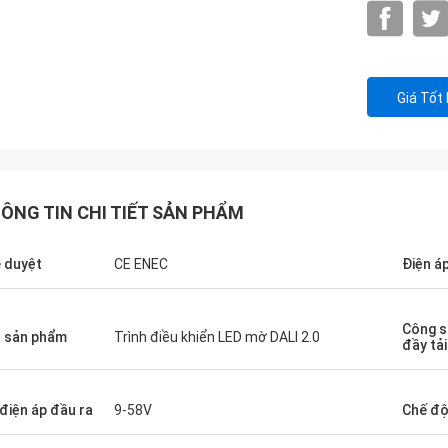
Giá Tốt
ÔNG TIN CHI TIẾT SẢN PHẨM
 duyệt
CE ENEC
Điện á
Công s
 sản phẩm
Trình điều khiển LED mờ DALI 2.0
đầy tải
 điện áp đầu ra
9-58V
Chế độ