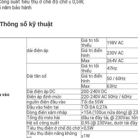
Công suất tiêu thụ ở chế độ chờ ≤ 0,5W;
5 năm bảo hành.
 Thông số kỹ thuật
Giá trị tối
198V AC
thiểu
dải điện áp
Giá trị điển
230V AC
hình
Max
264V AC
Giá trị tối
47Hz
thiểu
Dải tần số
Giá trị điển
50 / 60Hz
hình
Max
63Hz
Dải điện áp DC
200-240V DC
u vào
Điện áp định mức
220-240V AC 50Hz / 60Hz
nguồn điện đầu vào
Tối đa 55W
Đầu vào hiện tại
TỐI ĐA 0,27A
Dòng điện xâm nhập
<15A (100us nửa dòng) @ 2
Tổng độ méo hài
đầu ra đầy tải, @ 230Vac tổ
Hệ số công suất
0,95 (@ 230Vac, dưới tải đầy
Tiêu thụ điện ở chế độ chờ
<0,5W
Tiêu thụ điện năng không
≤1W