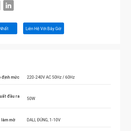
 Nhất
Liên Hệ Với Bây Giờ
p định mức
220-240V AC 50Hz / 60Hz
uất đầu ra
50W
 làm mờ
DALI, ĐÚNG, 1-10V