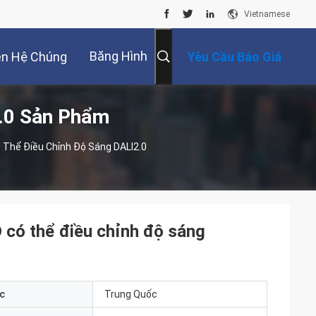
Vietnamese
Băng Hình
ên Hệ Chúng
Yêu Cầu Báo Giá
2.0 Sản Phẩm
Tôi
 Thể Điều Chỉnh Độ Sáng DALI2.0
 có thể điều chỉnh độ sáng
c
Trung Quốc