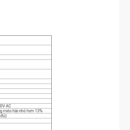
30V AC
ng méo hài nhỏ hơn 13%
 đủ)