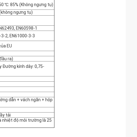
50 ℃: 85% (Không ngưng tụ)
(không ngưng tụ)
EN62493, EN60598-1
-3-2, EN61000-3-3
của EU
đầu ra)
ẩy Đường kính dây: 0,75-
ướng dẫn + vách ngăn + hộp
y tải
à nhiệt độ môi trường là 25