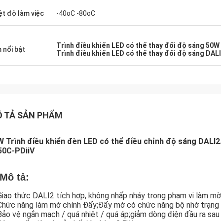
ệt độ làm việc
-40oC -80oC
Trình điều khiển LED có thể thay đổi độ sáng 50W
 nổi bật
Trình điều khiển LED có thể thay đổi độ sáng DALI
 TẢ SẢN PHẨM
 Trình điều khiển đèn LED có thể điều chỉnh độ sáng DALI2
50C-PDiiV
 Mô tả:
Giao thức DALI2 tích hợp, không nhấp nháy trong phạm vi làm mờ
Chức năng làm mờ chính Đẩy;Đẩy mờ có chức năng bộ nhớ trạng t
Bảo vệ ngắn mạch / quá nhiệt / quá áp;giảm dòng điện đầu ra sau 