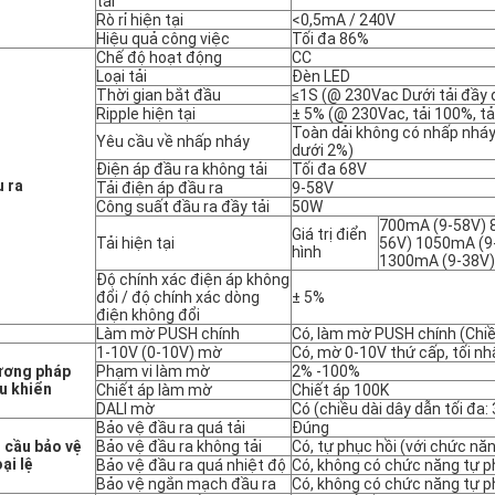
tải
Rò rỉ hiện tại
<0,5mA / 240V
Hiệu quả công việc
Tối đa 86%
Chế độ hoạt động
CC
Loại tải
Đèn LED
Thời gian bắt đầu
≤1S (@ 230Vac Dưới tải đầy 
Ripple hiện tại
± 5% (@ 230Vac, tải 100%, tả
Toàn dải không có nhấp nháy
Yêu cầu về nhấp nháy
dưới 2%)
Điện áp đầu ra không tải
Tối đa 68V
 ra
Tải điện áp đầu ra
9-58V
Công suất đầu ra đầy tải
50W
700mA (9-58V) 
Giá trị điển
Tải hiện tại
56V) 1050mA (9
hình
1300mA (9-38V)
Độ chính xác điện áp không
đổi / độ chính xác dòng
± 5%
điện không đổi
Làm mờ PUSH chính
Có, làm mờ PUSH chính (Chiều
1-10V (0-10V) mờ
Có, mờ 0-10V thứ cấp, tối nh
ương pháp
Phạm vi làm mờ
2% -100%
u khiển
Chiết áp làm mờ
Chiết áp 100K
DALI mờ
Có (chiều dài dây dẫn tối đa
Bảo vệ đầu ra quá tải
Đúng
 cầu bảo vệ
Bảo vệ đầu ra không tải
Có, tự phục hồi (với chức năn
ại lệ
Bảo vệ đầu ra quá nhiệt độ
Có, không có chức năng tự ph
Bảo vệ ngắn mạch đầu ra
Có, không có chức năng tự ph