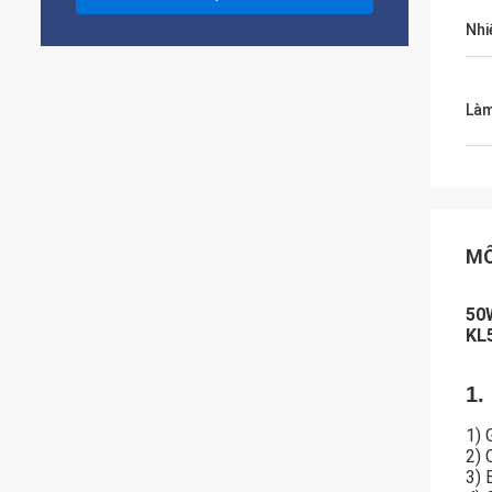
Nhi
Làm
MÔ
50W
KL
1.
1) 
2) 
3) 