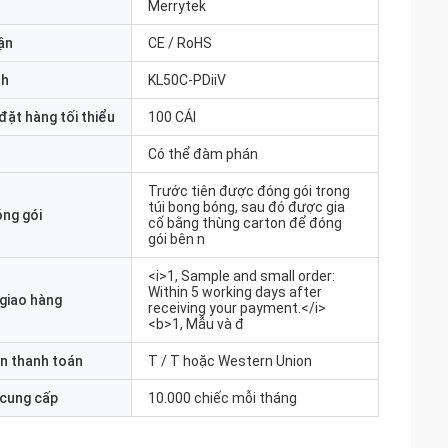
Merrytek
ận
CE / RoHS
nh
KL50C-PDiiV
đặt hàng tối thiểu
100 CÁI
Có thể đàm phán
Trước tiên được đóng gói trong
túi bong bóng, sau đó được gia
óng gói
cố bằng thùng carton để đóng
gói bên n
<i>1, Sample and small order:
Within 5 working days after
 giao hàng
receiving your payment.</i>
<b>1, Mẫu và đ
n thanh toán
T / T hoặc Western Union
 cung cấp
10.000 chiếc mỗi tháng