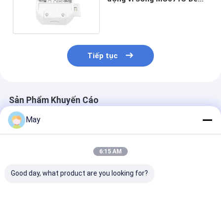
LED bảng điều khiển để
phát hiện nhỏ
Tiếp tục
Sản Phẩm Khuyến Cáo
May
6:15 AM
Good day, what product are you looking for?
Bộ cảm biến chuyển
Cảm biến chuyển
Đèn trần Long 
động vi sóng có thể
động vi sóng tần số
Microwave AC 
điều chỉnh độ sáng
cao 5,8GHz có thể
OFF Bộ cảm bi
5.8GHz Cài đặt DIP
điều chỉnh độ sáng
chuyển động, 